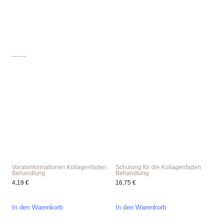
Das könnte Ihnen auch gefallen …
Vorabinformationen Kollagenfaden
Schulung für die Kollagenfaden
Behandlung
Behandlung
4,19
€
16,75
€
In den Warenkorb
In den Warenkorb