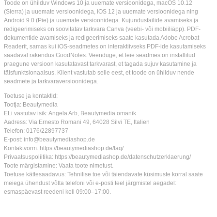
Toode on ühilduv Windows 10 ja uuemate versioonidega, macOS 10.12
(Sierra) ja uuemate versioonidega, iOS 12 ja uuemate versioonidega ning
Android 9.0 (Pie) ja uuemate versioonidega. Kujundusfailide avamiseks ja
redigeerimiseks on soovitatav tarkvara Canva (veebi- või mobiiliäpp). PDF-
dokumentide avamiseks ja redigeerimiseks saate kasutada Adobe Acrobat
Readerit, samas kui iOS-seadmetes on interaktiivseks PDF-ide kasutamiseks
saadaval rakendus GoodNotes. Veenduge, et teie seadmes on installitud
praegune versioon kasutatavast tarkvarast, et tagada sujuv kasutamine ja
täisfunktsionaalsus. Klient vastutab selle eest, et toode on ühilduv nende
seadmete ja tarkvaraversioonidega.
Toetuse ja kontaktid:
Tootja: Beautymedia
ELi vastutav isik: Angela Arb, Beautymedia omanik
Aadress: Via Ernesto Romani 49, 64028 Silvi TE, Italien
Telefon: 0176/22897737
E-post: info@beautymediashop.de
Kontaktvorm: https://beautymediashop.de/faq/
Privaatsuspoliitika: https://beautymediashop.de/datenschutzerklaerung/
Toote märgistamine: Vaata toote nimetust.
Toetuse kättesaadavus: Tehnilise toe või täiendavate küsimuste korral saate
meiega ühendust võtta telefoni või e-posti teel järgmistel aegadel:
esmaspäevast reedeni kell 09:00–17:00.