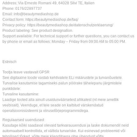
Address: Via Ernesto Romani 49, 64028 Silvi TE, Italien
Phone: 0176/22897737
Email: info@beautymediashop.de
Contact form: https://beautymediashop.de/faq/
Privacy policy: https://beautymediashop.de/datenschutzerklaerung/
Product labeling: See product designation.
Support available: For technical support or further questions, you can contact us
by phone or email as follows: Monday – Friday from 09:00 AM to 05:00 PM.
Estnisch
Tootja teave vastavalt GPSR
See digitaalne toode vastab kehtivatele ELi määrustele ja turvanõuetele.
Turvalise kasutamise tagamiseks palun pöörake tähelepanu järgmistele
punktidele:
Turvaline kasutamine:
Laadige tooted alla ainult usaldusväärsetest allikatest (nt meie ametlik
veebisait). Veenduge, et teie seade on kaitstud värskendatud
operatsioonisüsteemi ja viirusetõrjeprogrammidega.
Regulaarsed uuendused:
Kasutage kõiki saadaval olevaid tarkvarauuendusi ja laske dokumendil neid
automaatselt kontrollida, et vältida turvariske. Kui esinevad probleemid või
tehnilised tõrked, võite meie klienditoega otse ühendust võtta.