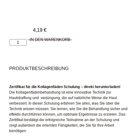
4,19
€
IN DEN WARENKORB
Zertifikat
für
die
Kollagenfäden
Schulung
PRODUKTBESCHREIBUNG
Menge
Zertifikat für die Kollagenfäden Schulung – direkt herunterladen!
Die Kollagenfädenbehandlung ist eine innovative Technik zur
Hautstraffung und -verjüngung, die auf natürliche Weise die Haut
verbessert. In dieser Schulung erfahren Sie alles, was Sie über die
Technik wissen müssen. Sie lernen, wie Sie die Behandlung sicher und
effektiv durchführen können, um optimale Ergebnisse zu erzielen. Das
Zertifikat bestätigt die erfolgreiche Teilnahme an der Schulung und
zeigt außerdem die erlernten Fähigkeiten, die Sie für Ihre Arbeit
benötigen.