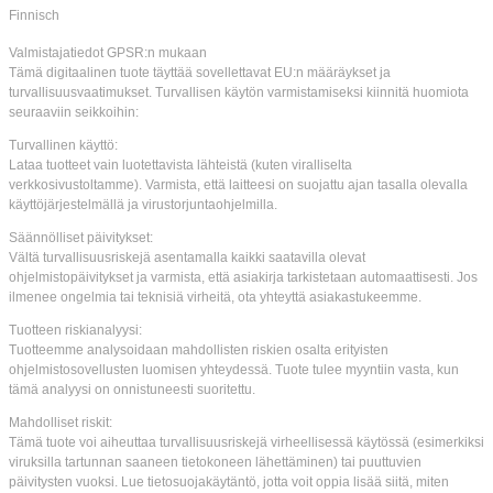
Finnisch
Valmistajatiedot GPSR:n mukaan
Tämä digitaalinen tuote täyttää sovellettavat EU:n määräykset ja
turvallisuusvaatimukset. Turvallisen käytön varmistamiseksi kiinnitä huomiota
seuraaviin seikkoihin:
Turvallinen käyttö:
Lataa tuotteet vain luotettavista lähteistä (kuten viralliselta
verkkosivustoltamme). Varmista, että laitteesi on suojattu ajan tasalla olevalla
käyttöjärjestelmällä ja virustorjuntaohjelmilla.
Säännölliset päivitykset:
Vältä turvallisuusriskejä asentamalla kaikki saatavilla olevat
ohjelmistopäivitykset ja varmista, että asiakirja tarkistetaan automaattisesti. Jos
ilmenee ongelmia tai teknisiä virheitä, ota yhteyttä asiakastukeemme.
Tuotteen riskianalyysi:
Tuotteemme analysoidaan mahdollisten riskien osalta erityisten
ohjelmistosovellusten luomisen yhteydessä. Tuote tulee myyntiin vasta, kun
tämä analyysi on onnistuneesti suoritettu.
Mahdolliset riskit:
Tämä tuote voi aiheuttaa turvallisuusriskejä virheellisessä käytössä (esimerkiksi
viruksilla tartunnan saaneen tietokoneen lähettäminen) tai puuttuvien
päivitysten vuoksi. Lue tietosuojakäytäntö, jotta voit oppia lisää siitä, miten