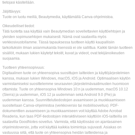
tietojasi käsitellään.
Jäljittävyys:
Tuote on luotu meillä, Beautymedia, käyttämällä Canva-ohjelmistoa.
Oikeudelliset tiedot:
Tätä tuotetta saa käyttää vain Beautymedian sovellettavien käyttöehtojen ja
yleisten sopimusehtojen mukaisesti. Nämä ovat saatavilla myös
verkkosivustollamme. Tässä tapauksessa tuotteen käyttö kaupallisiin
tarkoituksiin ilman asianmukaista lisenssiä ei ole sallittua. Kaikki tämän tuotteen
sisällöt, mukaan lukien käytetyt tekstit, kuvat ja videot, ovat tekijänoikeuden
suojaamia.
Tuotteen yhteensopivuus:
Digitaalinen tuote on yhteensopiva suosittujen laitteiden ja käyttöjärjestelmien
kanssa, mukaan lukien Windows, macOS, iOS ja Android. Optimaalisen käytön
varmistamiseksi suosittelemme seuraavien järjestelmävaatimusten huomioon
ottamista: Tuote on yhteensopiva Windows 10:n ja uudemman, macOS 10.12
(Sierra) ja uudemman, iOS 12 ja uudemman sekä Android 9.0 (Pie) ja
uudemman kanssa. Suunnittelutiedostojen avaamiseen ja muokkaamiseen
suositellaan Canva-ohjelmistoa (verkkoversio tai mobiilisovellus). PDF-
dokumenttien avaamiseen ja muokkaamiseen voit käyttää Adobe Acrobat
Readeria, kun taas PDF-tiedostojen interaktiiviseen käyttöön iOS-laitteilla on
saatavilla GoodNotes-sovellus. Varmista, että käytössäsi on ajantasainen
ohjelmistoversio, jotta voit käyttää kaikkia toimintoja sujuvasti. Asiakas on
vastuussa siitä, että tuote on yhteensopiva heidän laitteidensa ja