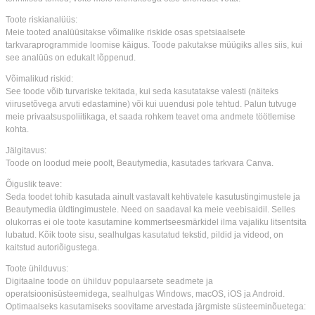
Toote riskianalüüs:
Meie tooted analüüsitakse võimalike riskide osas spetsiaalsete
tarkvaraprogrammide loomise käigus. Toode pakutakse müügiks alles siis, kui
see analüüs on edukalt lõppenud.
Võimalikud riskid:
See toode võib turvariske tekitada, kui seda kasutatakse valesti (näiteks
viirusetõvega arvuti edastamine) või kui uuendusi pole tehtud. Palun tutvuge
meie privaatsuspoliitikaga, et saada rohkem teavet oma andmete töötlemise
kohta.
Jälgitavus:
Toode on loodud meie poolt, Beautymedia, kasutades tarkvara Canva.
Õiguslik teave:
Seda toodet tohib kasutada ainult vastavalt kehtivatele kasutustingimustele ja
Beautymedia üldtingimustele. Need on saadaval ka meie veebisaidil. Selles
olukorras ei ole toote kasutamine kommertseesmärkidel ilma vajaliku litsentsita
lubatud. Kõik toote sisu, sealhulgas kasutatud tekstid, pildid ja videod, on
kaitstud autoriõigustega.
Toote ühilduvus:
Digitaalne toode on ühilduv populaarsete seadmete ja
operatsioonisüsteemidega, sealhulgas Windows, macOS, iOS ja Android.
Optimaalseks kasutamiseks soovitame arvestada järgmiste süsteeminõuetega: