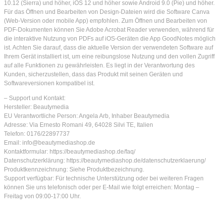
10.12 (Sierra) und höher, iOS 12 und höher sowie Android 9.0 (Pie) und höher.
Für das Öffnen und Bearbeiten von Design-Dateien wird die Software Canva
(Web-Version oder mobile App) empfohlen. Zum Öffnen und Bearbeiten von
PDF-Dokumenten können Sie Adobe Acrobat Reader verwenden, während für
die interaktive Nutzung von PDFs auf iOS-Geräten die App GoodNotes möglich
ist. Achten Sie darauf, dass die aktuelle Version der verwendeten Software auf
Ihrem Gerät installiert ist, um eine reibungslose Nutzung und den vollen Zugriff
auf alle Funktionen zu gewährleisten. Es liegt in der Verantwortung des
Kunden, sicherzustellen, dass das Produkt mit seinen Geräten und
Softwareversionen kompatibel ist.
– Support und Kontakt:
Hersteller: Beautymedia
EU Verantwortliche Person: Angela Arb, Inhaber Beautymedia
Adresse: Via Ernesto Romani 49, 64028 Silvi TE, Italien
Telefon: 0176/22897737
Email: info@beautymediashop.de
Kontaktformular: https://beautymediashop.de/faq/
Datenschutzerklärung: https://beautymediashop.de/datenschutzerklaerung/
Produktkennzeichnung: Siehe Produktbezeichnung.
Support verfügbar: Für technische Unterstützung oder bei weiteren Fragen
können Sie uns telefonisch oder per E-Mail wie folgt erreichen: Montag –
Freitag von 09:00-17:00 Uhr.