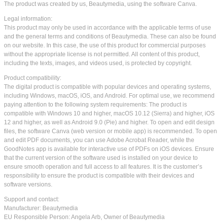
The product was created by us, Beautymedia, using the software Canva.
Legal information:
This product may only be used in accordance with the applicable terms of use
and the general terms and conditions of Beautymedia. These can also be found
on our website. In this case, the use of this product for commercial purposes
without the appropriate license is not permitted. All content of this product,
including the texts, images, and videos used, is protected by copyright.
Product compatibility:
The digital product is compatible with popular devices and operating systems,
including Windows, macOS, iOS, and Android. For optimal use, we recommend
paying attention to the following system requirements: The product is
compatible with Windows 10 and higher, macOS 10.12 (Sierra) and higher, iOS
12 and higher, as well as Android 9.0 (Pie) and higher. To open and edit design
files, the software Canva (web version or mobile app) is recommended. To open
and edit PDF documents, you can use Adobe Acrobat Reader, while the
GoodNotes app is available for interactive use of PDFs on iOS devices. Ensure
that the current version of the software used is installed on your device to
ensure smooth operation and full access to all features. It is the customer’s
responsibility to ensure the product is compatible with their devices and
software versions.
Support and contact:
Manufacturer: Beautymedia
EU Responsible Person: Angela Arb, Owner of Beautymedia