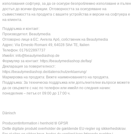
използвания софтуер, за да се осигури безпроблемно използване и пълен
достъп до всички функции. Отговорността за осигуряване на
съвместимостта на продукта с вашите устройства и версии на софтуера е
на клиента.
Поддръжка и контакт:
Производител: Beautymedia
Отговорно лице в ЕС: Ангела Арб, собственик на Beautymedia
Адрес: Via Ernesto Romani 49, 64028 Silvi TE, Italien
Телефон: 0176/22897737
Имейл: info@beautymediashop.de
Формуляр за контакт: https://beautymediashop.de/faq/
Декларация за поверителност:
https://beautymediashop.de/datenschutzerklaerung/
Маркировка на продукта: Вижте наименованието на продукта.
Поддръжка: За техническа поддръжка или допълнителни въпроси можете
да се свържете с нас по телефон или имейл по следния начин:
понеделник – петък от 09:00 до 17:00 ч.
Dänisch
Producentinformation i henhold til GPSR
Dette digitale produkt overholder de gældende EU-regler og sikkerhedskrav.