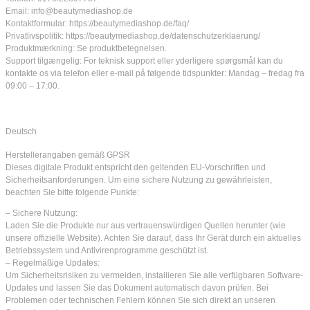
Email: info@beautymediashop.de
Kontaktformular: https://beautymediashop.de/faq/
Privatlivspolitik: https://beautymediashop.de/datenschutzerklaerung/
Produktmærkning: Se produktbetegnelsen.
Support tilgængelig: For teknisk support eller yderligere spørgsmål kan du
kontakte os via telefon eller e-mail på følgende tidspunkter: Mandag – fredag fra
09:00 – 17:00.
Deutsch
Herstellerangaben gemäß GPSR
Dieses digitale Produkt entspricht den geltenden EU-Vorschriften und
Sicherheitsanforderungen. Um eine sichere Nutzung zu gewährleisten,
beachten Sie bitte folgende Punkte:
– Sichere Nutzung:
Laden Sie die Produkte nur aus vertrauenswürdigen Quellen herunter (wie
unsere offizielle Website). Achten Sie darauf, dass Ihr Gerät durch ein aktuelles
Betriebssystem und Antivirenprogramme geschützt ist.
– Regelmäßige Updates:
Um Sicherheitsrisiken zu vermeiden, installieren Sie alle verfügbaren Software-
Updates und lassen Sie das Dokument automatisch davon prüfen. Bei
Problemen oder technischen Fehlern können Sie sich direkt an unseren