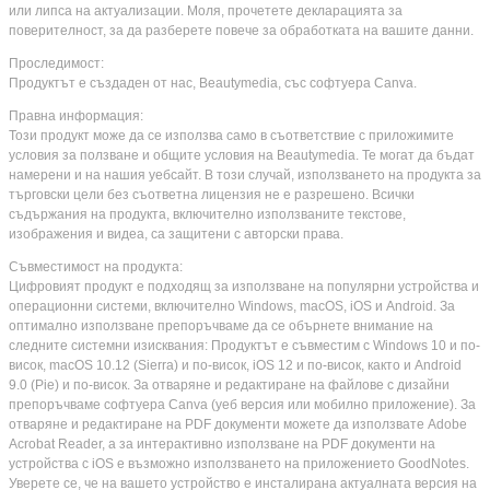
или липса на актуализации. Моля, прочетете декларацията за
поверителност, за да разберете повече за обработката на вашите данни.
Проследимост:
Продуктът е създаден от нас, Beautymedia, със софтуера Canva.
Правна информация:
Този продукт може да се използва само в съответствие с приложимите
условия за ползване и общите условия на Beautymedia. Те могат да бъдат
намерени и на нашия уебсайт. В този случай, използването на продукта за
търговски цели без съответна лицензия не е разрешено. Всички
съдържания на продукта, включително използваните текстове,
изображения и видеа, са защитени с авторски права.
Съвместимост на продукта:
Цифровият продукт е подходящ за използване на популярни устройства и
операционни системи, включително Windows, macOS, iOS и Android. За
оптимално използване препоръчваме да се обърнете внимание на
следните системни изисквания: Продуктът е съвместим с Windows 10 и по-
висок, macOS 10.12 (Sierra) и по-висок, iOS 12 и по-висок, както и Android
9.0 (Pie) и по-висок. За отваряне и редактиране на файлове с дизайни
препоръчваме софтуера Canva (уеб версия или мобилно приложение). За
отваряне и редактиране на PDF документи можете да използвате Adobe
Acrobat Reader, а за интерактивно използване на PDF документи на
устройства с iOS е възможно използването на приложението GoodNotes.
Уверете се, че на вашето устройство е инсталирана актуалната версия на