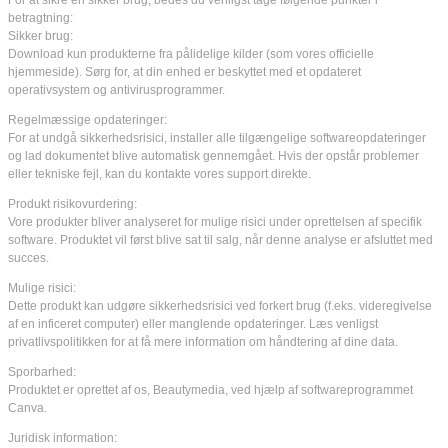
For at sikre en sikker brug, bedes du venligst tage følgende punkter i
betragtning:
Sikker brug:
Download kun produkterne fra pålidelige kilder (som vores officielle
hjemmeside). Sørg for, at din enhed er beskyttet med et opdateret
operativsystem og antivirusprogrammer.
Regelmæssige opdateringer:
For at undgå sikkerhedsrisici, installer alle tilgængelige softwareopdateringer
og lad dokumentet blive automatisk gennemgået. Hvis der opstår problemer
eller tekniske fejl, kan du kontakte vores support direkte.
Produkt risikovurdering:
Vore produkter bliver analyseret for mulige risici under oprettelsen af specifik
software. Produktet vil først blive sat til salg, når denne analyse er afsluttet med
succes.
Mulige risici:
Dette produkt kan udgøre sikkerhedsrisici ved forkert brug (f.eks. videregivelse
af en inficeret computer) eller manglende opdateringer. Læs venligst
privatlivspolitikken for at få mere information om håndtering af dine data.
Sporbarhed:
Produktet er oprettet af os, Beautymedia, ved hjælp af softwareprogrammet
Canva.
Juridisk information: