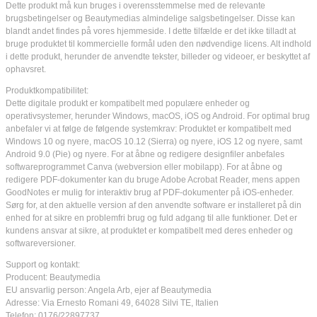
Dette produkt må kun bruges i overensstemmelse med de relevante
brugsbetingelser og Beautymedias almindelige salgsbetingelser. Disse kan
blandt andet findes på vores hjemmeside. I dette tilfælde er det ikke tilladt at
bruge produktet til kommercielle formål uden den nødvendige licens. Alt indhold
i dette produkt, herunder de anvendte tekster, billeder og videoer, er beskyttet af
ophavsret.
Produktkompatibilitet:
Dette digitale produkt er kompatibelt med populære enheder og
operativsystemer, herunder Windows, macOS, iOS og Android. For optimal brug
anbefaler vi at følge de følgende systemkrav: Produktet er kompatibelt med
Windows 10 og nyere, macOS 10.12 (Sierra) og nyere, iOS 12 og nyere, samt
Android 9.0 (Pie) og nyere. For at åbne og redigere designfiler anbefales
softwareprogrammet Canva (webversion eller mobilapp). For at åbne og
redigere PDF-dokumenter kan du bruge Adobe Acrobat Reader, mens appen
GoodNotes er mulig for interaktiv brug af PDF-dokumenter på iOS-enheder.
Sørg for, at den aktuelle version af den anvendte software er installeret på din
enhed for at sikre en problemfri brug og fuld adgang til alle funktioner. Det er
kundens ansvar at sikre, at produktet er kompatibelt med deres enheder og
softwareversioner.
Support og kontakt:
Producent: Beautymedia
EU ansvarlig person: Angela Arb, ejer af Beautymedia
Adresse: Via Ernesto Romani 49, 64028 Silvi TE, Italien
Telefon: 0176/22897737