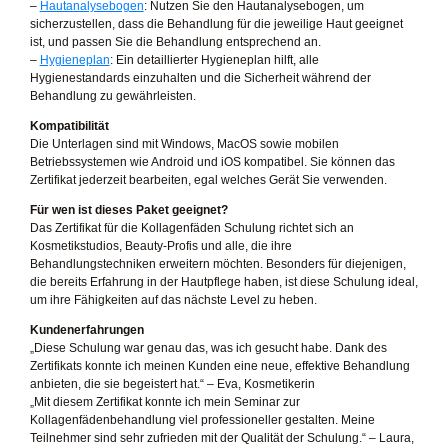
–
Hautanalysebogen
: Nutzen Sie den Hautanalysebogen, um
sicherzustellen, dass die Behandlung für die jeweilige Haut geeignet
ist, und passen Sie die Behandlung entsprechend an.
–
Hygieneplan
: Ein detaillierter Hygieneplan hilft, alle
Hygienestandards einzuhalten und die Sicherheit während der
Behandlung zu gewährleisten.
Kompatibilität
Die Unterlagen sind mit Windows, MacOS sowie mobilen
Betriebssystemen wie Android und iOS kompatibel. Sie können das
Zertifikat jederzeit bearbeiten, egal welches Gerät Sie verwenden.
Für wen ist dieses Paket geeignet?
Das Zertifikat für die Kollagenfäden Schulung richtet sich an
Kosmetikstudios, Beauty-Profis und alle, die ihre
Behandlungstechniken erweitern möchten. Besonders für diejenigen,
die bereits Erfahrung in der Hautpflege haben, ist diese Schulung ideal,
um ihre Fähigkeiten auf das nächste Level zu heben.
Kundenerfahrungen
„Diese Schulung war genau das, was ich gesucht habe. Dank des
Zertifikats konnte ich meinen Kunden eine neue, effektive Behandlung
anbieten, die sie begeistert hat.“ – Eva, Kosmetikerin
„Mit diesem Zertifikat konnte ich mein Seminar zur
Kollagenfädenbehandlung viel professioneller gestalten. Meine
Teilnehmer sind sehr zufrieden mit der Qualität der Schulung.“ – Laura,