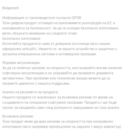
Bulgarisch
Информация от производителя съгласно GPSR
Този цифров продукт отговаря на приложимите разпоредби на ЕС и
изискванията за безопасност. За да се осигури безопасно използване,
моля, обърнете внимание на следните точки:
Безопасно използване:
Изтегляйте продуктите само от доверени източници (като нашия
официален уебсайт). Уверете се, че вашето устройство е защитено с
актуална операционна система и антивирусни програми.
Редовни актуализации:
За да се избегнат рискове за сигурността, инсталирайте всички налични
софтуерни актуализации и не забравяйте да проверите документа
автоматично. При проблеми или технически грешки можете да се
свържете директно с нашата поддръжка.
Анализ на рисковете на продукта:
Нашите продукти се анализират за възможни рискове по време на
създаването на специални софтуерни програми. Продуктът ще бъде
пуснат за продажба само след успешното завършване на този анализ.
Възможни рискове:
Този продукт може да крие рискове за сигурността при неправилно
използване (като например прехвърляне на заразен с вирус компютър)