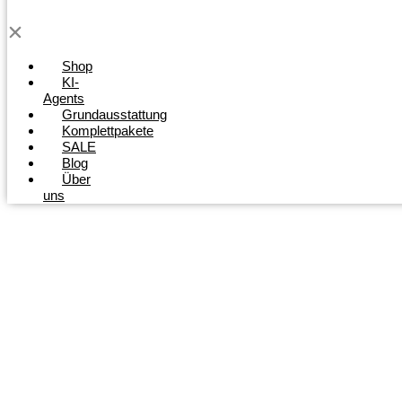
Shop
KI-
Agents
Grundausstattung
Komplettpakete
SALE
Blog
Über
uns