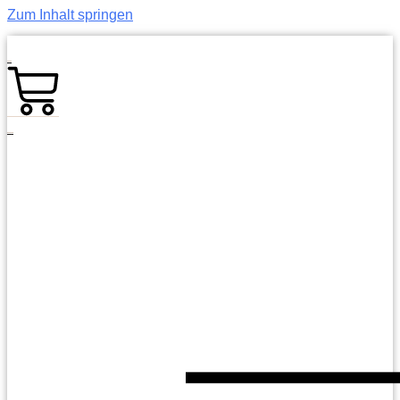
Zum Inhalt springen
0,00
€
0
Warenkorb