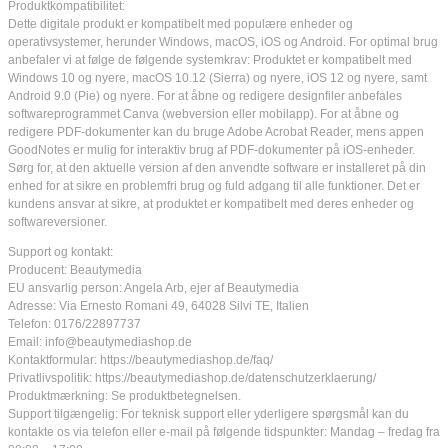
Produktkompatibilitet:
Dette digitale produkt er kompatibelt med populære enheder og
operativsystemer, herunder Windows, macOS, iOS og Android. For optimal brug
anbefaler vi at følge de følgende systemkrav: Produktet er kompatibelt med
Windows 10 og nyere, macOS 10.12 (Sierra) og nyere, iOS 12 og nyere, samt
Android 9.0 (Pie) og nyere. For at åbne og redigere designfiler anbefales
softwareprogrammet Canva (webversion eller mobilapp). For at åbne og
redigere PDF-dokumenter kan du bruge Adobe Acrobat Reader, mens appen
GoodNotes er mulig for interaktiv brug af PDF-dokumenter på iOS-enheder.
Sørg for, at den aktuelle version af den anvendte software er installeret på din
enhed for at sikre en problemfri brug og fuld adgang til alle funktioner. Det er
kundens ansvar at sikre, at produktet er kompatibelt med deres enheder og
softwareversioner.
Support og kontakt:
Producent: Beautymedia
EU ansvarlig person: Angela Arb, ejer af Beautymedia
Adresse: Via Ernesto Romani 49, 64028 Silvi TE, Italien
Telefon: 0176/22897737
Email: info@beautymediashop.de
Kontaktformular: https://beautymediashop.de/faq/
Privatlivspolitik: https://beautymediashop.de/datenschutzerklaerung/
Produktmærkning: Se produktbetegnelsen.
Support tilgængelig: For teknisk support eller yderligere spørgsmål kan du
kontakte os via telefon eller e-mail på følgende tidspunkter: Mandag – fredag fra