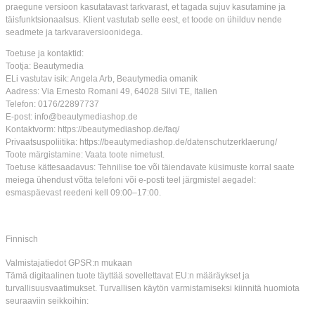
praegune versioon kasutatavast tarkvarast, et tagada sujuv kasutamine ja
täisfunktsionaalsus. Klient vastutab selle eest, et toode on ühilduv nende
seadmete ja tarkvaraversioonidega.
Toetuse ja kontaktid:
Tootja: Beautymedia
ELi vastutav isik: Angela Arb, Beautymedia omanik
Aadress: Via Ernesto Romani 49, 64028 Silvi TE, Italien
Telefon: 0176/22897737
E-post: info@beautymediashop.de
Kontaktvorm: https://beautymediashop.de/faq/
Privaatsuspoliitika: https://beautymediashop.de/datenschutzerklaerung/
Toote märgistamine: Vaata toote nimetust.
Toetuse kättesaadavus: Tehnilise toe või täiendavate küsimuste korral saate
meiega ühendust võtta telefoni või e-posti teel järgmistel aegadel:
esmaspäevast reedeni kell 09:00–17:00.
Finnisch
Valmistajatiedot GPSR:n mukaan
Tämä digitaalinen tuote täyttää sovellettavat EU:n määräykset ja
turvallisuusvaatimukset. Turvallisen käytön varmistamiseksi kiinnitä huomiota
seuraaviin seikkoihin: