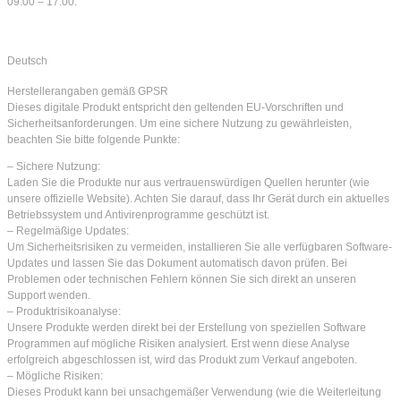
09:00 – 17:00.
Deutsch
Herstellerangaben gemäß GPSR
Dieses digitale Produkt entspricht den geltenden EU-Vorschriften und
Sicherheitsanforderungen. Um eine sichere Nutzung zu gewährleisten,
beachten Sie bitte folgende Punkte:
– Sichere Nutzung:
Laden Sie die Produkte nur aus vertrauenswürdigen Quellen herunter (wie
unsere offizielle Website). Achten Sie darauf, dass Ihr Gerät durch ein aktuelles
Betriebssystem und Antivirenprogramme geschützt ist.
– Regelmäßige Updates:
Um Sicherheitsrisiken zu vermeiden, installieren Sie alle verfügbaren Software-
Updates und lassen Sie das Dokument automatisch davon prüfen. Bei
Problemen oder technischen Fehlern können Sie sich direkt an unseren
Support wenden.
– Produktrisikoanalyse:
Unsere Produkte werden direkt bei der Erstellung von speziellen Software
Programmen auf mögliche Risiken analysiert. Erst wenn diese Analyse
erfolgreich abgeschlossen ist, wird das Produkt zum Verkauf angeboten.
– Mögliche Risiken:
Dieses Produkt kann bei unsachgemäßer Verwendung (wie die Weiterleitung