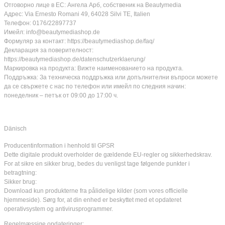
Отговорно лице в ЕС: Ангела Арб, собственик на Beautymedia
Адрес: Via Ernesto Romani 49, 64028 Silvi TE, Italien
Телефон: 0176/22897737
Имейл: info@beautymediashop.de
Формуляр за контакт: https://beautymediashop.de/faq/
Декларация за поверителност:
https://beautymediashop.de/datenschutzerklaerung/
Маркировка на продукта: Вижте наименованието на продукта.
Поддръжка: За техническа поддръжка или допълнителни въпроси можете
да се свържете с нас по телефон или имейл по следния начин:
понеделник – петък от 09:00 до 17:00 ч.
Dänisch
Producentinformation i henhold til GPSR
Dette digitale produkt overholder de gældende EU-regler og sikkerhedskrav.
For at sikre en sikker brug, bedes du venligst tage følgende punkter i
betragtning:
Sikker brug:
Download kun produkterne fra pålidelige kilder (som vores officielle
hjemmeside). Sørg for, at din enhed er beskyttet med et opdateret
operativsystem og antivirusprogrammer.
Regelmæssige opdateringer: