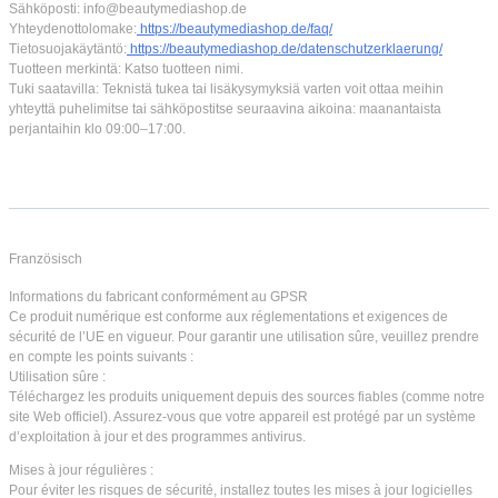
Sähköposti: info@beautymediashop.de
Yhteydenottolomake:
https://beautymediashop.de/faq/
Tietosuojakäytäntö:
https://beautymediashop.de/datenschutzerklaerung/
Tuotteen merkintä: Katso tuotteen nimi.
Tuki saatavilla: Teknistä tukea tai lisäkysymyksiä varten voit ottaa meihin
yhteyttä puhelimitse tai sähköpostitse seuraavina aikoina: maanantaista
perjantaihin klo 09:00–17:00.
Französisch
Informations du fabricant conformément au GPSR
Ce produit numérique est conforme aux réglementations et exigences de
sécurité de l’UE en vigueur. Pour garantir une utilisation sûre, veuillez prendre
en compte les points suivants :
Utilisation sûre :
Téléchargez les produits uniquement depuis des sources fiables (comme notre
site Web officiel). Assurez-vous que votre appareil est protégé par un système
d’exploitation à jour et des programmes antivirus.
Mises à jour régulières :
Pour éviter les risques de sécurité, installez toutes les mises à jour logicielles