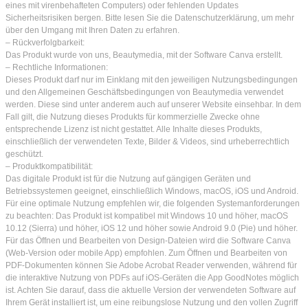
eines mit virenbehafteten Computers) oder fehlenden Updates
Sicherheitsrisiken bergen. Bitte lesen Sie die Datenschutzerklärung, um mehr
über den Umgang mit Ihren Daten zu erfahren.
– Rückverfolgbarkeit:
Das Produkt wurde von uns, Beautymedia, mit der Software Canva erstellt.
– Rechtliche Informationen:
Dieses Produkt darf nur im Einklang mit den jeweiligen Nutzungsbedingungen
und den Allgemeinen Geschäftsbedingungen von Beautymedia verwendet
werden. Diese sind unter anderem auch auf unserer Website einsehbar. In dem
Fall gilt, die Nutzung dieses Produkts für kommerzielle Zwecke ohne
entsprechende Lizenz ist nicht gestattet. Alle Inhalte dieses Produkts,
einschließlich der verwendeten Texte, Bilder & Videos, sind urheberrechtlich
geschützt.
– Produktkompatibilität:
Das digitale Produkt ist für die Nutzung auf gängigen Geräten und
Betriebssystemen geeignet, einschließlich Windows, macOS, iOS und Android.
Für eine optimale Nutzung empfehlen wir, die folgenden Systemanforderungen
zu beachten: Das Produkt ist kompatibel mit Windows 10 und höher, macOS
10.12 (Sierra) und höher, iOS 12 und höher sowie Android 9.0 (Pie) und höher.
Für das Öffnen und Bearbeiten von Design-Dateien wird die Software Canva
(Web-Version oder mobile App) empfohlen. Zum Öffnen und Bearbeiten von
PDF-Dokumenten können Sie Adobe Acrobat Reader verwenden, während für
die interaktive Nutzung von PDFs auf iOS-Geräten die App GoodNotes möglich
ist. Achten Sie darauf, dass die aktuelle Version der verwendeten Software auf
Ihrem Gerät installiert ist, um eine reibungslose Nutzung und den vollen Zugriff