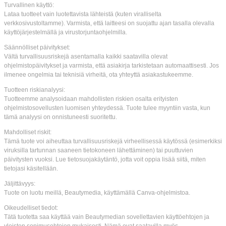
Turvallinen käyttö:
Lataa tuotteet vain luotettavista lähteistä (kuten viralliselta
verkkosivustoltamme). Varmista, että laitteesi on suojattu ajan tasalla olevalla
käyttöjärjestelmällä ja virustorjuntaohjelmilla.
Säännölliset päivitykset:
Vältä turvallisuusriskejä asentamalla kaikki saatavilla olevat
ohjelmistopäivitykset ja varmista, että asiakirja tarkistetaan automaattisesti. Jos
ilmenee ongelmia tai teknisiä virheitä, ota yhteyttä asiakastukeemme.
Tuotteen riskianalyysi:
Tuotteemme analysoidaan mahdollisten riskien osalta erityisten
ohjelmistosovellusten luomisen yhteydessä. Tuote tulee myyntiin vasta, kun
tämä analyysi on onnistuneesti suoritettu.
Mahdolliset riskit:
Tämä tuote voi aiheuttaa turvallisuusriskejä virheellisessä käytössä (esimerkiksi
viruksilla tartunnan saaneen tietokoneen lähettäminen) tai puuttuvien
päivitysten vuoksi. Lue tietosuojakäytäntö, jotta voit oppia lisää siitä, miten
tietojasi käsitellään.
Jäljittävyys:
Tuote on luotu meillä, Beautymedia, käyttämällä Canva-ohjelmistoa.
Oikeudelliset tiedot:
Tätä tuotetta saa käyttää vain Beautymedian sovellettavien käyttöehtojen ja