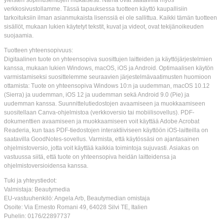
yleisten sopimusehtojen mukaisesti. Nämä ovat saatavilla myös
verkkosivustollamme. Tässä tapauksessa tuotteen käyttö kaupallisiin
tarkoituksiin ilman asianmukaista lisenssiä ei ole sallittua. Kaikki tämän tuotteen
sisällöt, mukaan lukien käytetyt tekstit, kuvat ja videot, ovat tekijänoikeuden
suojaamia.
Tuotteen yhteensopivuus:
Digitaalinen tuote on yhteensopiva suosittujen laitteiden ja käyttöjärjestelmien
kanssa, mukaan lukien Windows, macOS, iOS ja Android. Optimaalisen käytön
varmistamiseksi suosittelemme seuraavien järjestelmävaatimusten huomioon
ottamista: Tuote on yhteensopiva Windows 10:n ja uudemman, macOS 10.12
(Sierra) ja uudemman, iOS 12 ja uudemman sekä Android 9.0 (Pie) ja
uudemman kanssa. Suunnittelutiedostojen avaamiseen ja muokkaamiseen
suositellaan Canva-ohjelmistoa (verkkoversio tai mobiilisovellus). PDF-
dokumenttien avaamiseen ja muokkaamiseen voit käyttää Adobe Acrobat
Readeria, kun taas PDF-tiedostojen interaktiiviseen käyttöön iOS-laitteilla on
saatavilla GoodNotes-sovellus. Varmista, että käytössäsi on ajantasainen
ohjelmistoversio, jotta voit käyttää kaikkia toimintoja sujuvasti. Asiakas on
vastuussa siitä, että tuote on yhteensopiva heidän laitteidensa ja
ohjelmistoversioidensa kanssa.
Tuki ja yhteystiedot:
Valmistaja: Beautymedia
EU-vastuuhenkilö: Angela Arb, Beautymedian omistaja
Osoite: Via Ernesto Romani 49, 64028 Silvi TE, Italien
Puhelin: 0176/22897737