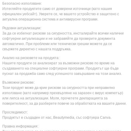
Безопасно използване:
Изтегляйте продуктите само от доверени източници (като нашия
официален уебсайт). Уверете се, че вашето устройство е защитено с
актуална операционна система и антивирусни програми.
Редовни актуализации:
За да се избегнат рискове за сигурността, инсталирайте всички налични
софтуерни актуализации и не забравяйте да проверите документа
автоматично. При проблеми или технически грешки можете да се
свържете директно с нашата поддръжка.
Анализ на рисковете на продукта:
Нашите продукти се анализират за възможни рискове по време на
създаването на специални софтуерни програми. Продуктът ще бъде
пуснат за продажба само след успешното завършване на този анализ.
Възможни рискове:
Този продукт може да крие рискове за сигурността при неправилно
използване (като например прехвърляне на заразен с вирус компютър)
или липса на актуализации. Моля, прочетете декларацията за
поверителност, за да разберете повече за обработката на вашите данни.
Проследимост:
Продуктът е създаден от нас, Beautymedia, със софтуера Canva.
Правна информация: