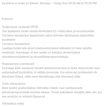
by phone or email as follows: Monday – Friday from 09:00 AM to 05:00 PM.
Estnisch
Tootja teave vastavalt GPSR
See digitaalne toode vastab kehtivatele ELi määrustele ja turvanõuetele.
Turvalise kasutamise tagamiseks palun pöörake tähelepanu järgmistele
punktidele:
Turvaline kasutamine:
Laadige tooted alla ainult usaldusväärsetest allikatest (nt meie ametlik
veebisait). Veenduge, et teie seade on kaitstud värskendatud
operatsioonisüsteemi ja viirusetõrjeprogrammidega.
Regulaarsed uuendused:
Kasutage kõiki saadaval olevaid tarkvarauuendusi ja laske dokumendil neid
automaatselt kontrollida, et vältida turvariske. Kui esinevad probleemid või
tehnilised tõrked, võite meie klienditoega otse ühendust võtta.
Toote riskianalüüs:
Meie tooted analüüsitakse võimalike riskide osas spetsiaalsete
tarkvaraprogrammide loomise käigus. Toode pakutakse müügiks alles siis, kui
see analüüs on edukalt lõppenud.
Võimalikud riskid: