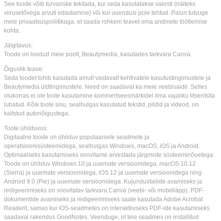
See toode võib turvariske tekitada, kui seda kasutatakse valesti (näiteks
viirusetõvega arvuti edastamine) või kui uuendusi pole tehtud. Palun tutvuge
meie privaatsuspoliitikaga, et saada rohkem teavet oma andmete töötlemise
kohta.
Jälgitavus:
Toode on loodud meie poolt, Beautymedia, kasutades tarkvara Canva.
Õiguslik teave:
Seda toodet tohib kasutada ainult vastavalt kehtivatele kasutustingimustele ja
Beautymedia üldtingimustele. Need on saadaval ka meie veebisaidil. Selles
olukorras ei ole toote kasutamine kommertseesmärkidel ilma vajaliku litsentsita
lubatud. Kõik toote sisu, sealhulgas kasutatud tekstid, pildid ja videod, on
kaitstud autoriõigustega.
Toote ühilduvus:
Digitaalne toode on ühilduv populaarsete seadmete ja
operatsioonisüsteemidega, sealhulgas Windows, macOS, iOS ja Android.
Optimaalseks kasutamiseks soovitame arvestada järgmiste süsteeminõuetega:
Toode on ühilduv Windows 10 ja uuemate versioonidega, macOS 10.12
(Sierra) ja uuemate versioonidega, iOS 12 ja uuemate versioonidega ning
Android 9.0 (Pie) ja uuemate versioonidega. Kujundusfailide avamiseks ja
redigeerimiseks on soovitatav tarkvara Canva (veebi- või mobiiliäpp). PDF-
dokumentide avamiseks ja redigeerimiseks saate kasutada Adobe Acrobat
Readerit, samas kui iOS-seadmetes on interaktiivseks PDF-ide kasutamiseks
saadaval rakendus GoodNotes. Veenduge, et teie seadmes on installitud