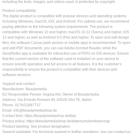
including the texts, images, and videos used, is protected by copyright.
Product compatibility:
The digital product is compatible with popular devices and operating systems,
including Windows, macOS, iOS, and Android. For optimal use, we recommend
paying attention to the following system requirements: The product is
compatible with Windows 10 and higher, macOS 10.12 (Sierra) and higher, iOS
12 and higher, as well as Android 9.0 (Pie) and higher. To open and edit design
files, the software Canva (web version or mobile app) is recommended. To open
and edit PDF documents, you can use Adobe Acrobat Reader, while the
GoodNotes app is available for interactive use of PDFs on iOS devices. Ensure
that the current version of the software used is installed on your device to
ensure smooth operation and full access to all features. It is the customer’s
responsibility to ensure the product is compatible with their devices and
software versions.
Support and contact:
Manufacturer: Beautymedia
EU Responsible Person: Angela Arb, Owner of Beautymedia
Address: Via Ernesto Romani 49, 64028 Silvi TE, Italien
Phone: 0176/22897737
Email: info@beautymediashop.de
Contact form: https://beautymediashop.de/faq/
Privacy policy: https://beautymediashop.de/datenschutzerklaerung/
Product labeling: See product designation.
Support available: For technical support or further questions, you can contact us