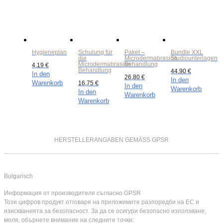
Hygieneplan
Schulung für
Paket –
Bundle XXL
die
Microdermabrasion
Studiounterlagen
Microdermabrasion
Behandlung
4,19
€
Behandlung
44,90
€
In den
26,80
€
In den
Warenkorb
16,75
€
In den
Warenkorb
In den
Warenkorb
Warenkorb
HERSTELLERANGABEN GEMÄSS GPSR
Bulgarisch
Информация от производителя съгласно GPSR
Този цифров продукт отговаря на приложимите разпоредби на ЕС и
изискванията за безопасност. За да се осигури безопасно използване,
моля, обърнете внимание на следните точки: