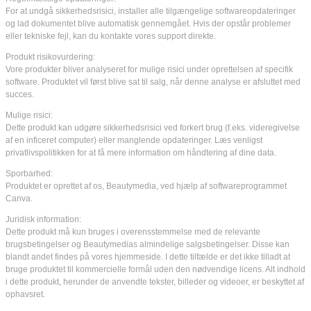
For at undgå sikkerhedsrisici, installer alle tilgængelige softwareopdateringer
og lad dokumentet blive automatisk gennemgået. Hvis der opstår problemer
eller tekniske fejl, kan du kontakte vores support direkte.
Produkt risikovurdering:
Vore produkter bliver analyseret for mulige risici under oprettelsen af specifik
software. Produktet vil først blive sat til salg, når denne analyse er afsluttet med
succes.
Mulige risici:
Dette produkt kan udgøre sikkerhedsrisici ved forkert brug (f.eks. videregivelse
af en inficeret computer) eller manglende opdateringer. Læs venligst
privatlivspolitikken for at få mere information om håndtering af dine data.
Sporbarhed:
Produktet er oprettet af os, Beautymedia, ved hjælp af softwareprogrammet
Canva.
Juridisk information:
Dette produkt må kun bruges i overensstemmelse med de relevante
brugsbetingelser og Beautymedias almindelige salgsbetingelser. Disse kan
blandt andet findes på vores hjemmeside. I dette tilfælde er det ikke tilladt at
bruge produktet til kommercielle formål uden den nødvendige licens. Alt indhold
i dette produkt, herunder de anvendte tekster, billeder og videoer, er beskyttet af
ophavsret.