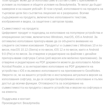
Този продукт може да се използва само в съответствие с приложимите
условия за ползване и общите условия на Beautymedia. Те могат да бъдат
намерени и на нашия уебсайт. В този случай, използването на продукта за
търговски цели без съответна лицензия не е разрешено. Всички
съдържания на продукта, включително използваните текстове,
изображения и видеа, са защитени с авторски права.
Съвместимост на продукта:
Цифровият продукт е подходящ за използване на популярни устройства и
операционни системи, включително Windows, macOS, iOS и Android. За
оптимално използване препоръчваме да се обърнете внимание на
следните системни изисквания: Продуктът е съвместим с Windows 10 и по-
висок, macOS 10.12 (Sierra) и по-висок, iOS 12 и по-висок, както и Android
9.0 (Pie) и по-висок. За отваряне и редактиране на файлове с дизайни
препоръчваме софтуера Canva (уеб версия или мобилно приложение). За
отваряне и редактиране на PDF документи можете да използвате Adobe
Acrobat Reader, а за интерактивно използване на PDF документи на
устройства с iOS е възможно използването на приложението GoodNotes.
Уверете се, че на вашето устройство е инсталирана актуалната версия на
използвания софтуер, за да се осигури безпроблемно използване и пълен
достъп до всички функции. Отговорността за осигуряване на
съвместимостта на продукта с вашите устройства и версии на софтуера е
на клиента.
Поддръжка и контакт:
Производител: Beautymedia