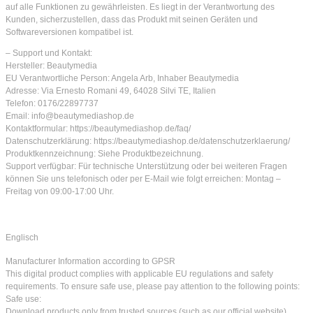
auf alle Funktionen zu gewährleisten. Es liegt in der Verantwortung des
Kunden, sicherzustellen, dass das Produkt mit seinen Geräten und
Softwareversionen kompatibel ist.
– Support und Kontakt:
Hersteller: Beautymedia
EU Verantwortliche Person: Angela Arb, Inhaber Beautymedia
Adresse: Via Ernesto Romani 49, 64028 Silvi TE, Italien
Telefon: 0176/22897737
Email: info@beautymediashop.de
Kontaktformular: https://beautymediashop.de/faq/
Datenschutzerklärung: https://beautymediashop.de/datenschutzerklaerung/
Produktkennzeichnung: Siehe Produktbezeichnung.
Support verfügbar: Für technische Unterstützung oder bei weiteren Fragen
können Sie uns telefonisch oder per E-Mail wie folgt erreichen: Montag –
Freitag von 09:00-17:00 Uhr.
Englisch
Manufacturer Information according to GPSR
This digital product complies with applicable EU regulations and safety
requirements. To ensure safe use, please pay attention to the following points:
Safe use:
Download products only from trusted sources (such as our official website).