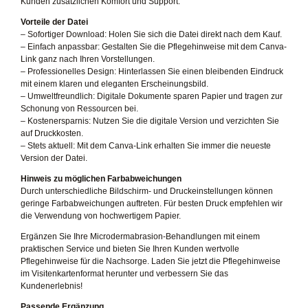
Kunden zusätzlichen Komfort und Support.
Vorteile der Datei
– Sofortiger Download: Holen Sie sich die Datei direkt nach dem Kauf.
– Einfach anpassbar: Gestalten Sie die Pflegehinweise mit dem Canva-
Link ganz nach Ihren Vorstellungen.
– Professionelles Design: Hinterlassen Sie einen bleibenden Eindruck
mit einem klaren und eleganten Erscheinungsbild.
– Umweltfreundlich: Digitale Dokumente sparen Papier und tragen zur
Schonung von Ressourcen bei.
– Kostenersparnis: Nutzen Sie die digitale Version und verzichten Sie
auf Druckkosten.
– Stets aktuell: Mit dem Canva-Link erhalten Sie immer die neueste
Version der Datei.
Hinweis zu möglichen Farbabweichungen
Durch unterschiedliche Bildschirm- und Druckeinstellungen können
geringe Farbabweichungen auftreten. Für besten Druck empfehlen wir
die Verwendung von hochwertigem Papier.
Ergänzen Sie Ihre Microdermabrasion-Behandlungen mit einem
praktischen Service und bieten Sie Ihren Kunden wertvolle
Pflegehinweise für die Nachsorge. Laden Sie jetzt die Pflegehinweise
im Visitenkartenformat herunter und verbessern Sie das
Kundenerlebnis!
Passende Ergänzung