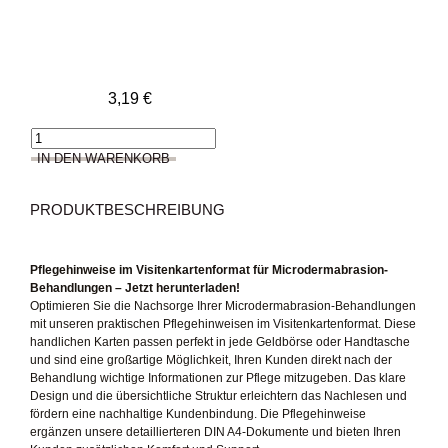
3,19
€
Visitenkarten-
Pflegehinweis
IN DEN WARENKORB
für
Microdermabrasion
Menge
PRODUKTBESCHREIBUNG
Pflegehinweise im Visitenkartenformat für Microdermabrasion-
Behandlungen – Jetzt herunterladen!
Optimieren Sie die Nachsorge Ihrer Microdermabrasion-Behandlungen
mit unseren praktischen Pflegehinweisen im Visitenkartenformat. Diese
handlichen Karten passen perfekt in jede Geldbörse oder Handtasche
und sind eine großartige Möglichkeit, Ihren Kunden direkt nach der
Behandlung wichtige Informationen zur Pflege mitzugeben. Das klare
Design und die übersichtliche Struktur erleichtern das Nachlesen und
fördern eine nachhaltige Kundenbindung. Die Pflegehinweise
ergänzen unsere detaillierteren DIN A4-Dokumente und bieten Ihren