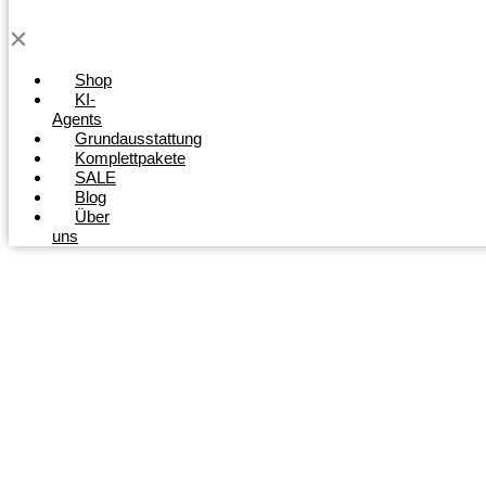
Shop
KI-
Agents
Grundausstattung
Komplettpakete
SALE
Blog
Über
uns