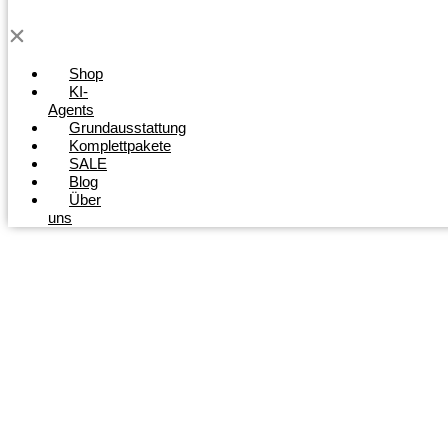
Shop
KI-
Agents
Grundausstattung
Komplettpakete
SALE
Blog
Über
uns