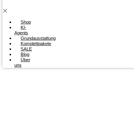
Shop
KI-
Agents
Grundausstattung
Komplettpakete
SALE
Blog
Über
uns