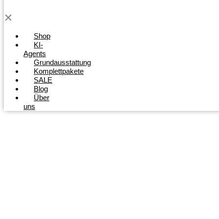
Shop
KI-
Agents
Grundausstattung
Komplettpakete
SALE
Blog
Über
uns