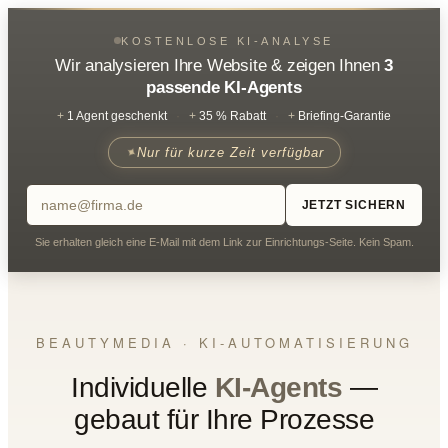
KOSTENLOSE KI-ANALYSE
Wir analysieren Ihre Website & zeigen Ihnen
3
passende KI-Agents
+
1 Agent geschenkt
·
+
35 % Rabatt
·
+
Briefing-Garantie
Nur für kurze Zeit verfügbar
JETZT SICHERN
Sie erhalten gleich eine E-Mail mit dem Link zur Einrichtungs-Seite. Kein Spam.
BEAUTYMEDIA · KI-AUTOMATISIERUNG
Individuelle
KI-Agents
—
gebaut für Ihre Prozesse