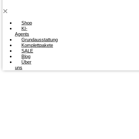
Shop
KI-
Agents
Grundausstattung
Komplettpakete
SALE
Blog
Über
uns