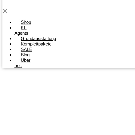
Shop
KI-
Agents
Grundausstattung
Komplettpakete
SALE
Blog
Über
uns