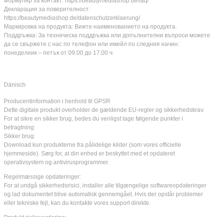
Формуляр за контакт: https://beautymediashop.de/faq/
Декларация за поверителност:
https://beautymediashop.de/datenschutzerklaerung/
Маркировка на продукта: Вижте наименованието на продукта.
Поддръжка: За техническа поддръжка или допълнителни въпроси можете
да се свържете с нас по телефон или имейл по следния начин:
понеделник – петък от 09:00 до 17:00 ч.
Dänisch
Producentinformation i henhold til GPSR
Dette digitale produkt overholder de gældende EU-regler og sikkerhedskrav.
For at sikre en sikker brug, bedes du venligst tage følgende punkter i
betragtning:
Sikker brug:
Download kun produkterne fra pålidelige kilder (som vores officielle
hjemmeside). Sørg for, at din enhed er beskyttet med et opdateret
operativsystem og antivirusprogrammer.
Regelmæssige opdateringer:
For at undgå sikkerhedsrisici, installer alle tilgængelige softwareopdateringer
og lad dokumentet blive automatisk gennemgået. Hvis der opstår problemer
eller tekniske fejl, kan du kontakte vores support direkte.