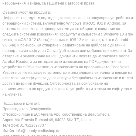
изображения и видеа, са защитени с авторски права.
Съвместимост на продукта:
Цифровият продукт е подходящ за използване на популярни устройства и
операционни системи, включително Windows, macOS, iOS и Android. За
оптимално използване препоръчваме да се обърнете внимание на
следните системни изисквания: Продуктът е съвместим с Windows 10 и по-
висок, macOS 10.12 (Sierra) и по-висок, iOS 12 и по-висок, както и Android
9.0 (Pie) и по-висок. За отваряне и редактиране на файлове с дизайни
препоръчваме софтуера Canva (уеб версия или мобилно приложение). За
отваряне и редактиране на PDF документи можете да използвате Adobe
Acrobat Reader, а за интерактивно използване на PDF документи на
устройства с iOS е възможно използването на приложението GoodNotes.
Уверете се, че на вашето устройство е инсталирана актуалната версия на
използвания софтуер, за да се осигури безпроблемно използване и пълен
достъп до всички функции. Отговорността за осигуряване на
съвместимостта на продукта с вашите устройства и версии на софтуера е
на клиента.
Поддръжка и контакт:
Производител: Beautymedia
Отговорно лице в ЕС: Ангела Арб, собственик на Beautymedia
Адрес: Via Ernesto Romani 49, 64028 Silvi TE, Italien
Телефон: 0176/22897737
Имейл: info@beautymediashop.de