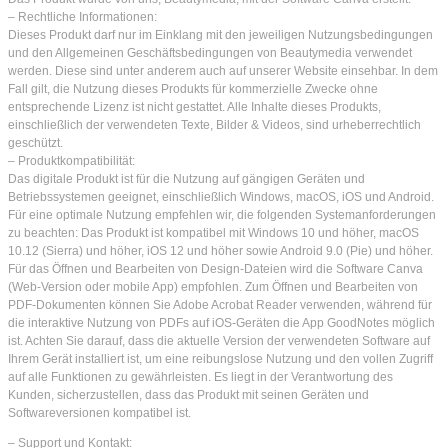
– Rechtliche Informationen:
Dieses Produkt darf nur im Einklang mit den jeweiligen Nutzungsbedingungen
und den Allgemeinen Geschäftsbedingungen von Beautymedia verwendet
werden. Diese sind unter anderem auch auf unserer Website einsehbar. In dem
Fall gilt, die Nutzung dieses Produkts für kommerzielle Zwecke ohne
entsprechende Lizenz ist nicht gestattet. Alle Inhalte dieses Produkts,
einschließlich der verwendeten Texte, Bilder & Videos, sind urheberrechtlich
geschützt.
– Produktkompatibilität:
Das digitale Produkt ist für die Nutzung auf gängigen Geräten und
Betriebssystemen geeignet, einschließlich Windows, macOS, iOS und Android.
Für eine optimale Nutzung empfehlen wir, die folgenden Systemanforderungen
zu beachten: Das Produkt ist kompatibel mit Windows 10 und höher, macOS
10.12 (Sierra) und höher, iOS 12 und höher sowie Android 9.0 (Pie) und höher.
Für das Öffnen und Bearbeiten von Design-Dateien wird die Software Canva
(Web-Version oder mobile App) empfohlen. Zum Öffnen und Bearbeiten von
PDF-Dokumenten können Sie Adobe Acrobat Reader verwenden, während für
die interaktive Nutzung von PDFs auf iOS-Geräten die App GoodNotes möglich
ist. Achten Sie darauf, dass die aktuelle Version der verwendeten Software auf
Ihrem Gerät installiert ist, um eine reibungslose Nutzung und den vollen Zugriff
auf alle Funktionen zu gewährleisten. Es liegt in der Verantwortung des
Kunden, sicherzustellen, dass das Produkt mit seinen Geräten und
Softwareversionen kompatibel ist.
– Support und Kontakt: