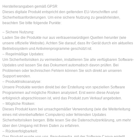
Herstellerangaben gemäß GPSR
Dieses digitale Produkt entspricht den geltenden EU-Vorschriften und
Sicherheitsanforderungen. Um eine sichere Nutzung zu gewährleisten,
beachten Sie bitte folgende Punkte:
– Sichere Nutzung:
Laden Sie die Produkte nur aus vertrauenswürdigen Quellen herunter (wie
unsere offizielle Website). Achten Sie darauf, dass Ihr Gerät durch ein aktuelles
Betriebssystem und Antivirenprogramme geschützt ist.
– Regelmäßige Updates:
Um Sicherheitsrisiken zu vermeiden, installieren Sie alle verfügbaren Software-
Updates und lassen Sie das Dokument automatisch davon prüfen. Bei
Problemen oder technischen Fehlern können Sie sich direkt an unseren
Support wenden.
– Produktrisikoanalyse:
Unsere Produkte werden direkt bei der Erstellung von speziellen Software
Programmen auf mögliche Risiken analysiert. Erst wenn diese Analyse
erfolgreich abgeschlossen ist, wird das Produkt zum Verkauf angeboten.
– Mögliche Risiken:
Dieses Produkt kann bei unsachgemäßer Verwendung (wie die Weiterleitung
eines mit virenbehafteten Computers) oder fehlenden Updates
Sicherheitsrisiken bergen. Bitte lesen Sie die Datenschutzerklärung, um mehr
über den Umgang mit Ihren Daten zu erfahren.
– Rückverfolgbarkeit:
Das Produkt wurde von uns, Beautymedia, mit der Software Canva erstellt.