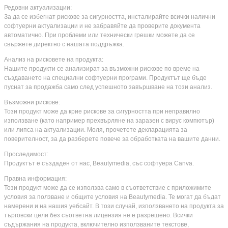
Редовни актуализации:
За да се избегнат рискове за сигурността, инсталирайте всички налични
софтуерни актуализации и не забравяйте да проверите документа
автоматично. При проблеми или технически грешки можете да се
свържете директно с нашата поддръжка.
Анализ на рисковете на продукта:
Нашите продукти се анализират за възможни рискове по време на
създаването на специални софтуерни програми. Продуктът ще бъде
пуснат за продажба само след успешното завършване на този анализ.
Възможни рискове:
Този продукт може да крие рискове за сигурността при неправилно
използване (като например прехвърляне на заразен с вирус компютър)
или липса на актуализации. Моля, прочетете декларацията за
поверителност, за да разберете повече за обработката на вашите данни.
Проследимост:
Продуктът е създаден от нас, Beautymedia, със софтуера Canva.
Правна информация:
Този продукт може да се използва само в съответствие с приложимите
условия за ползване и общите условия на Beautymedia. Те могат да бъдат
намерени и на нашия уебсайт. В този случай, използването на продукта за
търговски цели без съответна лицензия не е разрешено. Всички
съдържания на продукта, включително използваните текстове,