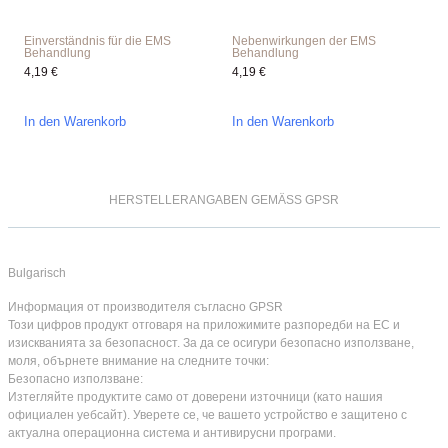
Einverständnis für die EMS
Nebenwirkungen der EMS
Behandlung
Behandlung
4,19
€
4,19
€
In den Warenkorb
In den Warenkorb
HERSTELLERANGABEN GEMÄSS GPSR
Bulgarisch
Информация от производителя съгласно GPSR
Този цифров продукт отговаря на приложимите разпоредби на ЕС и
изискванията за безопасност. За да се осигури безопасно използване,
моля, обърнете внимание на следните точки:
Безопасно използване:
Изтегляйте продуктите само от доверени източници (като нашия
официален уебсайт). Уверете се, че вашето устройство е защитено с
актуална операционна система и антивирусни програми.