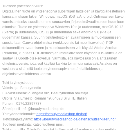
Tuotteen yhteensopivuus:
Digitaalinen tuote on yhteensopiva suosittujen laitteiden ja käyttöjärjestelmien
kanssa, mukaan lukien Windows, macOS, iOS ja Android. Optimaalisen käytön
varmistamiseksi suosittelemme seuraavien järjestelmävaatimusten huomioon
ottamista: Tuote on yhteensopiva Windows 10:n ja uudemman, macOS 10.12
(Sierra) ja uudemman, iOS 12 ja uudemman sekä Android 9.0 (Pie) ja
uudemman kanssa. Suunnittelutiedostojen avaamiseen ja muokkaamiseen
suositellaan Canva-ohjelmistoa (verkkoversio tai mobiilisovellus). PDF-
dokumenttien avaamiseen ja muokkaamiseen voit käyttää Adobe Acrobat
Readeria, kun taas PDF-tiedostojen interaktiiviseen käyttöön iOS-laitteilla on
saatavilla GoodNotes-sovellus. Varmista, että käytössäsi on ajantasainen
ohjelmistoversio, jotta voit käyttää kaikkia toimintoja sujuvasti. Asiakas on
vastuussa siitä, että tuote on yhteensopiva heidän laitteidensa ja
ohjelmistoversioidensa kanssa.
Tuki ja yhteystiedot:
Valmistaja: Beautymedia
EU-vastuuhenkilö: Angela Arb, Beautymedian omistaja
Osoite: Via Ernesto Romani 49, 64028 Silvi TE, Italien
Puhelin: 0176/22897737
Sähköposti: info@beautymediashop.de
Yhteydenottolomake:
https://beautymediashop.de/faq/
Tietosuojakäytäntö:
https://beautymediashop.de/datenschutzerklaerung/
Tuotteen merkintä: Katso tuotteen nimi.
Tuki saatavilla: Teknistä tukea tai lisäkysymyksiä varten voit ottaa meihin