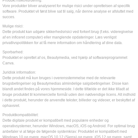
Produkt risikovurdering:
Vore produkter bliver analyseret for mulige risici under oprettelsen af specifik
software. Produktet vil først blive sat til salg, når denne analyse er afsluttet med
succes.
Mulige risici:
Dette produkt kan udgøre sikkerhedsrisici ved forkert brug (f.eks. videregivelse
af en inficeret computer) eller manglende opdateringer. Læs venligst
privatlivspolitikken for at få mere information om håndtering af dine data.
Sporbarhed:
Produktet er oprettet af os, Beautymedia, ved hjælp af softwareprogrammet
Canva.
Juridisk information:
Dette produkt må kun bruges i overensstemmelse med de relevante
brugsbetingelser og Beautymedias almindelige salgsbetingelser. Disse kan
blandt andet findes på vores hjemmeside. I dette tilfælde er det ikke tilladt at
bruge produktet til kommercielle formål uden den nødvendige licens. Alt indhold
i dette produkt, herunder de anvendte tekster, billeder og videoer, er beskyttet af
ophavsret.
Produktkompatibilitet:
Dette digitale produkt er kompatibelt med populære enheder og
operativsystemer, herunder Windows, macOS, iOS og Android. For optimal brug
anbefaler vi at følge de følgende systemkrav: Produktet er kompatibelt med
Windows 10 og nyere, macOS 10.12 (Sierra) og nyere, iOS 12 og nyere, samt