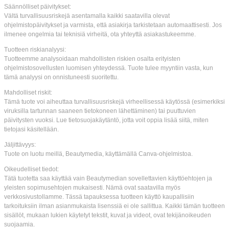
Säännölliset päivitykset:
Vältä turvallisuusriskejä asentamalla kaikki saatavilla olevat
ohjelmistopäivitykset ja varmista, että asiakirja tarkistetaan automaattisesti. Jos
ilmenee ongelmia tai teknisiä virheitä, ota yhteyttä asiakastukeemme.
Tuotteen riskianalyysi:
Tuotteemme analysoidaan mahdollisten riskien osalta erityisten
ohjelmistosovellusten luomisen yhteydessä. Tuote tulee myyntiin vasta, kun
tämä analyysi on onnistuneesti suoritettu.
Mahdolliset riskit:
Tämä tuote voi aiheuttaa turvallisuusriskejä virheellisessä käytössä (esimerkiksi
viruksilla tartunnan saaneen tietokoneen lähettäminen) tai puuttuvien
päivitysten vuoksi. Lue tietosuojakäytäntö, jotta voit oppia lisää siitä, miten
tietojasi käsitellään.
Jäljittävyys:
Tuote on luotu meillä, Beautymedia, käyttämällä Canva-ohjelmistoa.
Oikeudelliset tiedot:
Tätä tuotetta saa käyttää vain Beautymedian sovellettavien käyttöehtojen ja
yleisten sopimusehtojen mukaisesti. Nämä ovat saatavilla myös
verkkosivustollamme. Tässä tapauksessa tuotteen käyttö kaupallisiin
tarkoituksiin ilman asianmukaista lisenssiä ei ole sallittua. Kaikki tämän tuotteen
sisällöt, mukaan lukien käytetyt tekstit, kuvat ja videot, ovat tekijänoikeuden
suojaamia.