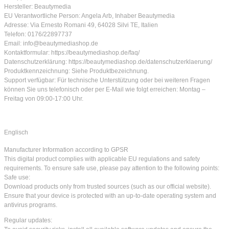
Hersteller: Beautymedia
EU Verantwortliche Person: Angela Arb, Inhaber Beautymedia
Adresse: Via Ernesto Romani 49, 64028 Silvi TE, Italien
Telefon: 0176/22897737
Email: info@beautymediashop.de
Kontaktformular: https://beautymediashop.de/faq/
Datenschutzerklärung: https://beautymediashop.de/datenschutzerklaerung/
Produktkennzeichnung: Siehe Produktbezeichnung.
Support verfügbar: Für technische Unterstützung oder bei weiteren Fragen
können Sie uns telefonisch oder per E-Mail wie folgt erreichen: Montag –
Freitag von 09:00-17:00 Uhr.
Englisch
Manufacturer Information according to GPSR
This digital product complies with applicable EU regulations and safety
requirements. To ensure safe use, please pay attention to the following points:
Safe use:
Download products only from trusted sources (such as our official website).
Ensure that your device is protected with an up-to-date operating system and
antivirus programs.
Regular updates: