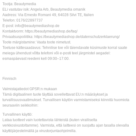
Tootja: Beautymedia
ELi vastutav isik: Angela Arb, Beautymedia omanik
Aadress: Via Ernesto Romani 49, 64028 Silvi TE, Italien
Telefon: 0176/22897737
E-post: info@beautymediashop.de
Kontaktvorm: https://beautymediashop.de/faq/
Privaatsuspoliitika: https://beautymediashop.de/datenschutzerklaerung/
Toote märgistamine: Vaata toote nimetust.
Toetuse kättesaadavus: Tehnilise toe või täiendavate küsimuste korral saate
meiega ühendust võtta telefoni või e-posti teel järgmistel aegadel:
esmaspäevast reedeni kell 09:00–17:00.
Finnisch
Valmistajatiedot GPSR:n mukaan
Tämä digitaalinen tuote täyttää sovellettavat EU:n määräykset ja
turvallisuusvaatimukset. Turvallisen käytön varmistamiseksi kiinnitä huomiota
seuraaviin seikkoihin:
Turvallinen käyttö:
Lataa tuotteet vain luotettavista lähteistä (kuten viralliselta
verkkosivustoltamme). Varmista, että laitteesi on suojattu ajan tasalla olevalla
käyttöjärjestelmällä ja virustorjuntaohjelmilla.