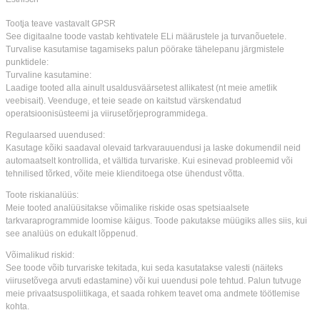
Tootja teave vastavalt GPSR
See digitaalne toode vastab kehtivatele ELi määrustele ja turvanõuetele.
Turvalise kasutamise tagamiseks palun pöörake tähelepanu järgmistele
punktidele:
Turvaline kasutamine:
Laadige tooted alla ainult usaldusväärsetest allikatest (nt meie ametlik
veebisait). Veenduge, et teie seade on kaitstud värskendatud
operatsioonisüsteemi ja viirusetõrjeprogrammidega.
Regulaarsed uuendused:
Kasutage kõiki saadaval olevaid tarkvarauuendusi ja laske dokumendil neid
automaatselt kontrollida, et vältida turvariske. Kui esinevad probleemid või
tehnilised tõrked, võite meie klienditoega otse ühendust võtta.
Toote riskianalüüs:
Meie tooted analüüsitakse võimalike riskide osas spetsiaalsete
tarkvaraprogrammide loomise käigus. Toode pakutakse müügiks alles siis, kui
see analüüs on edukalt lõppenud.
Võimalikud riskid:
See toode võib turvariske tekitada, kui seda kasutatakse valesti (näiteks
viirusetõvega arvuti edastamine) või kui uuendusi pole tehtud. Palun tutvuge
meie privaatsuspoliitikaga, et saada rohkem teavet oma andmete töötlemise
kohta.