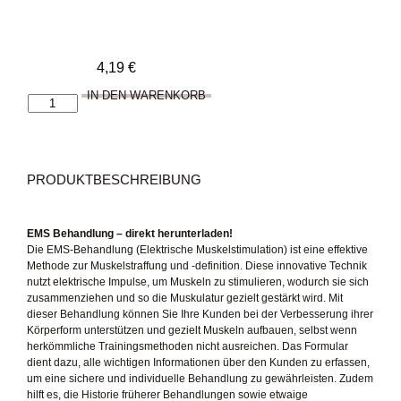
4,19
€
IN DEN WARENKORB
Kundenkartei
für
die
EMS
Behandlung
PRODUKTBESCHREIBUNG
Menge
EMS Behandlung – direkt herunterladen!
Die EMS-Behandlung (Elektrische Muskelstimulation) ist eine effektive
Methode zur Muskelstraffung und -definition. Diese innovative Technik
nutzt elektrische Impulse, um Muskeln zu stimulieren, wodurch sie sich
zusammenziehen und so die Muskulatur gezielt gestärkt wird. Mit
dieser Behandlung können Sie Ihre Kunden bei der Verbesserung ihrer
Körperform unterstützen und gezielt Muskeln aufbauen, selbst wenn
herkömmliche Trainingsmethoden nicht ausreichen. Das Formular
dient dazu, alle wichtigen Informationen über den Kunden zu erfassen,
um eine sichere und individuelle Behandlung zu gewährleisten. Zudem
hilft es, die Historie früherer Behandlungen sowie etwaige