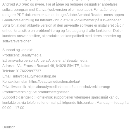
Android 9.0 (Pie) og nyere. For at åbne og redigere designfiler anbefales
softwareprogrammet Canva (webversion eller mobilapp). For at åbne og
redigere PDF-dokumenter kan du bruge Adobe Acrobat Reader, mens appen
GoodNotes er mulig for interaktiv brug af PDF-dokumenter på iOS-enheder.
Sørg for, at den aktuelle version af den anvendte software er installeret på din
enhed for at sikre en problemfri brug og fuld adgang til alle funktioner. Det er
kundens ansvar at sikre, at produktet er kompatibelt med deres enheder og
softwareversioner.
Support og kontakt:
Producent: Beautymedia
EU ansvarlig person: Angela Arb, ejer af Beautymedia
Adresse: Via Ernesto Romani 49, 64028 Silvi TE, Italien
Telefon: 0176/22897737
Email: info@beautymediashop.de
Kontaktformular: https://beautymediashop.de/faq/
Privatlivspolitik: https://beautymediashop.de/datenschutzerklaerung/
Produktmærkning: Se produktbetegnelsen.
Support tilgængelig: For teknisk support eller yderligere spørgsmål kan du
kontakte os via telefon eller e-mail på følgende tidspunkter: Mandag – fredag fra
09:00 – 17:00.
Deutsch