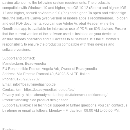
paying attention to the following system requirements: The product is
compatible with Windows 10 and higher, macOS 10.12 (Sierra) and higher, iOS
12 and higher, as well as Android 9.0 (Pie) and higher. To open and edit design
files, the software Canva (web version or mobile app) is recommended. To open
and edit PDF documents, you can use Adobe Acrobat Reader, while the
GoodNotes app is available for interactive use of PDFs on iOS devices. Ensure
that the current version of the software used is installed on your device to
ensure smooth operation and full access to all features. It is the customer’s
responsibility to ensure the product is compatible with their devices and
software versions.
Support and contact:
Manufacturer: Beautymedia
EU Responsible Person: Angela Arb, Owner of Beautymedia
Address: Via Ernesto Romani 49, 64028 Silvi TE, Italien
Phone: 0176/22897737
Email: info@beautymediashop.de
Contact form: https://beautymediashop.de/faq/
Privacy policy: https://beautymediashop.de/datenschutzerklaerung/
Product labeling: See product designation.
Support available: For technical support or further questions, you can contact us
by phone or email as follows: Monday – Friday from 09:00 AM to 05:00 PM.
Estnisch