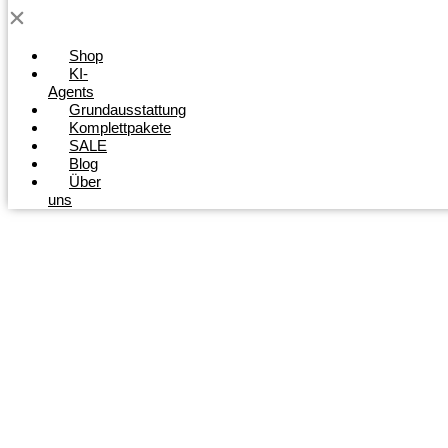
Shop
KI-
Agents
Grundausstattung
Komplettpakete
SALE
Blog
Über
uns