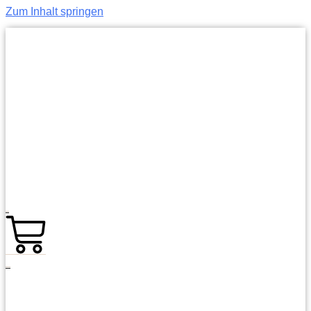
Zum Inhalt springen
0,00
€
0
Warenkorb