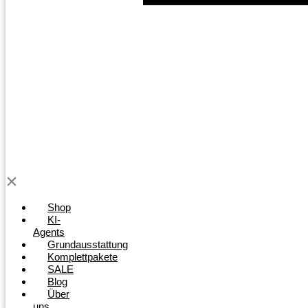
Shop
KI-
Agents
Grundausstattung
Komplettpakete
SALE
Blog
Über
uns