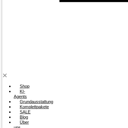
Shop
KI-
Agents
Grundausstattung
Komplettpakete
SALE
Blog
Über
uns