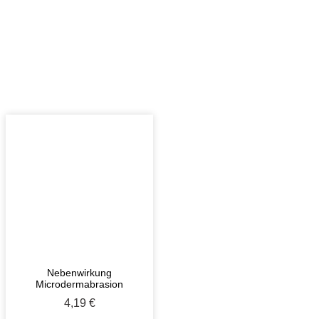
Nebenwirkung
Microdermabrasion
4,19
€