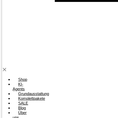
Shop
KI-
Agents
Grundausstattung
Komplettpakete
SALE
Blog
Über
uns