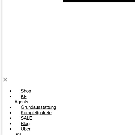
Shop
KI-
Agents
Grundausstattung
Komplettpakete
SALE
Blog
Über
uns